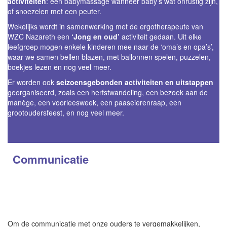
activiteiten
: een babymassage wanneer baby’s wat onrustig zijn,
of snoezelen met een peuter.
Wekelijks wordt in samenwerking met de ergotherapeute van
WZC Nazareth een
‘Jong en oud’
activiteit gedaan. Uit elke
leefgroep mogen enkele kinderen mee naar de ‘oma’s en opa’s’,
waar we samen bellen blazen, met ballonnen spelen, puzzelen,
boekjes lezen en nog veel meer.
Er worden ook
seizoensgebonden activiteiten en uitstappen
georganiseerd, zoals een herfstwandeling, een bezoek aan de
manège, een voorleesweek, een paaseierenraap, een
grootoudersfeest, en nog veel meer.
Communicatie
Om de communicatie met onze ouders te vergemakkelijken,