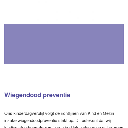
Wiegendood preventie
Ons kinderdagverblijf volgt de richtlijnen van Kind en Gezin
inzake wiegendoodpreventie strikt op. Dit betekent dat wij
kindjes steeds
op de rug
in een bed laten slapen en dat er
geen