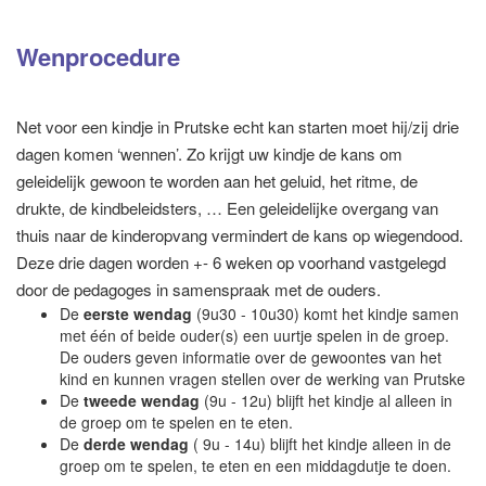
Wenprocedure
Net voor een kindje in Prutske echt kan starten moet hij/zij drie
dagen komen ‘wennen’. Zo krijgt uw kindje de kans om
geleidelijk gewoon te worden aan het geluid, het ritme, de
drukte, de kindbeleidsters, … Een geleidelijke overgang van
thuis naar de kinderopvang vermindert de kans op wiegendood.
Deze drie dagen worden +- 6 weken op voorhand vastgelegd
door de pedagoges in samenspraak met de ouders.
De
eerste wendag
(9u30 - 10u30) komt het kindje samen
met één of beide ouder(s) een uurtje spelen in de groep.
De ouders geven informatie over de gewoontes van het
kind en kunnen vragen stellen over de werking van Prutske
De
tweede wendag
(9u - 12u) blijft het kindje al alleen in
de groep om te spelen en te eten.
De
derde wendag
( 9u - 14u) blijft het kindje alleen in de
groep om te spelen, te eten en een middagdutje te doen.